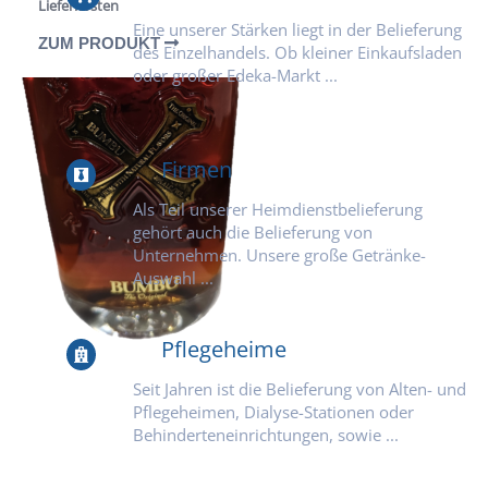
Lieferkosten
Eine unserer Stärken liegt in der Belieferung
ZUM PRODUKT
des Einzelhandels. Ob kleiner Einkaufsladen
oder großer Edeka-Markt ...
Firmen
Als Teil unserer Heimdienstbelieferung
gehört auch die Belieferung von
Unternehmen. Unsere große Getränke-
Auswahl ...
Pflegeheime
Seit Jahren ist die Belieferung von Alten- und
Pflegeheimen, Dialyse-Stationen oder
Behinderteneinrichtungen, sowie ...